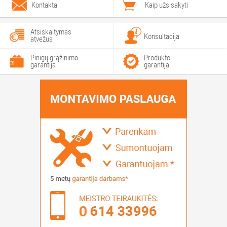
Kontaktai
Kaip užsisakyti
Atsiskaitymas
Konsultacija
atvežus
Pinigų grąžinimo
Produkto
garantija
garantija