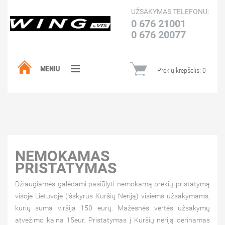
UŽSAKYMAS TELEFONU:
0 676 21001
0 676 20077
MENIU
Prekių krepšelis:
0
NEMOKAMAS
PRISTATYMAS
Džiaugiamės galėdami pasiūlyti nemokamą prekių pristatymą
visoje Lietuvoje (išskyrus Kuršių Neriją) visiems užsakymams,
kurių suma viršija 150 eurų. Mažesnės vertės užsakymų
atvežimo kaina 15eur. Pristatymas į Kuršių neriją derinamas