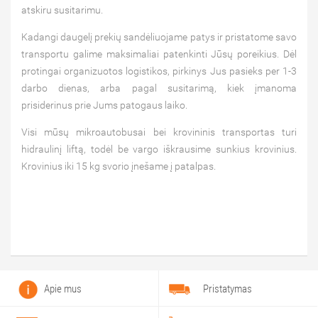
atskiru susitarimu.
Kadangi daugelį prekių sandėliuojame patys ir pristatome savo
transportu galime maksimaliai patenkinti Jūsų poreikius. Dėl
protingai organizuotos logistikos, pirkinys Jus pasieks per 1-3
darbo dienas, arba pagal susitarimą, kiek įmanoma
prisiderinus prie Jums patogaus laiko.
Visi mūsų mikroautobusai bei krovininis transportas turi
hidraulinį liftą, todėl be vargo iškrausime sunkius krovinius.
Krovinius iki 15 kg svorio įnešame į patalpas.
Apie mus
Pristatymas