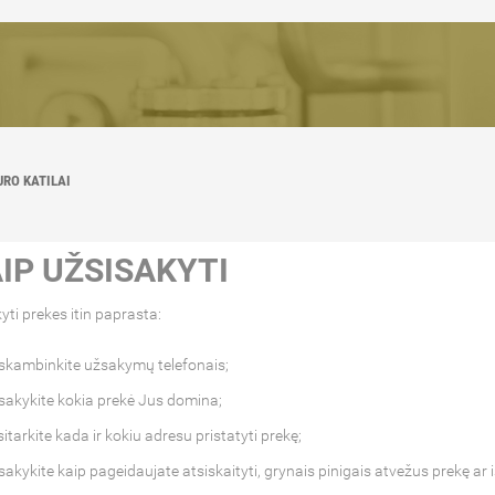
URO KATILAI
IP UŽSISAKYTI
yti prekes itin paprasta:
skambinkite užsakymų telefonais;
sakykite kokia prekė Jus domina;
itarkite kada ir kokiu adresu pristatyti prekę;
sakykite kaip pageidaujate atsiskaityti, grynais pinigais atvežus prekę ar