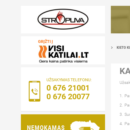
GRĮŽTI Į
KIETO K
KA
UŽSAKYMAS TELEFONU:
Užsak
0 676 21001
0 676 20077
1. Pa
2. Pa
3. Sus
4. Pa