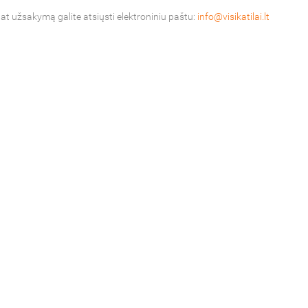
pat užsakymą galite atsiųsti elektroniniu paštu:
info@visikatilai.lt