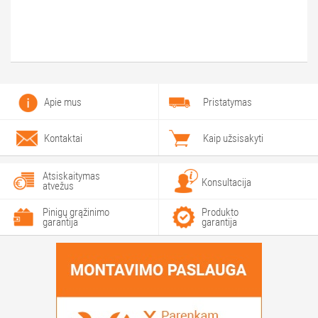
Apie mus
Pristatymas
Kontaktai
Kaip užsisakyti
Atsiskaitymas
Konsultacija
atvežus
Pinigų grąžinimo
Produkto
garantija
garantija