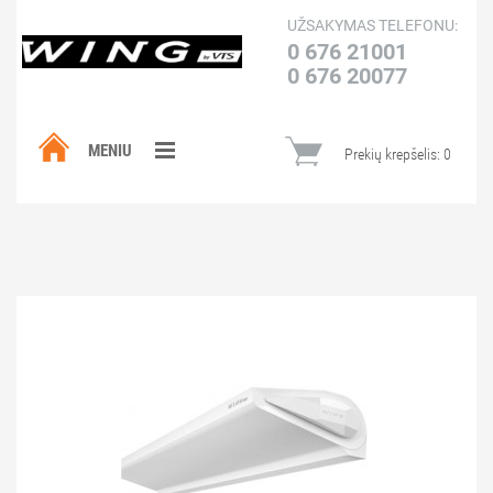
UŽSAKYMAS TELEFONU:
0 676 21001
0 676 20077
MENIU
Prekių krepšelis:
0