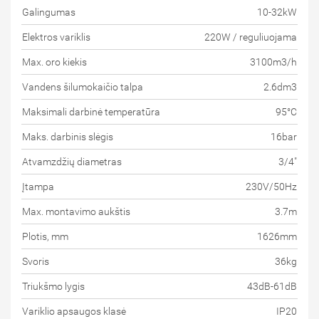
Galingumas
10-32kW
Elektros variklis
220W / reguliuojama
Max. oro kiekis
3100m3/h
Vandens šilumokaičio talpa
2.6dm3
Maksimali darbinė temperatūra
95°C
Maks. darbinis slėgis
16bar
Atvamzdžių diametras
3/4"
Įtampa
230V/50Hz
Max. montavimo aukštis
3.7m
Plotis, mm
1626mm
Svoris
36kg
Triukšmo lygis
43dB-61dB
Variklio apsaugos klasė
IP20