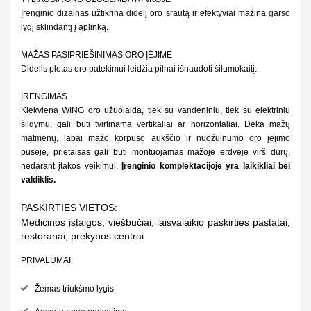
Įrenginio dizainas užtikrina didelį oro srautą ir efektyviai mažina garso
lygį sklindantį į aplinką.
MAŽAS PASIPRIEŠINIMAS ORO ĮĖJIME
Didelis plotas oro patekimui leidžia pilnai išnaudoti šilumokaitį.
ĮRENGIMAS
Kiekviena WING oro užuolaida, tiek su vandeniniu, tiek su elektriniu
šildymu, gali būti tvirtinama vertikaliai ar horizontaliai. Dėka mažų
matmenų, labai mažo korpuso aukščio ir nuožulnumo oro įėjimo
pusėje, prietaisas gali būti montuojamas mažoje erdvėje virš durų,
nedarant įtakos veikimui.
Įrenginio komplektacijoje yra laikikliai bei
valdiklis.
PASKIRTIES VIETOS:
Medicinos įstaigos, viešbučiai, laisvalaikio paskirties pastatai,
restoranai, prekybos centrai
PRIVALUMAI:
Žemas triukšmo lygis.