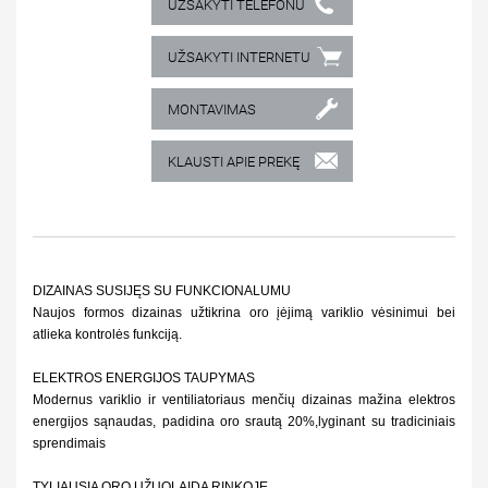
UŽSAKYTI TELEFONU
UŽSAKYTI INTERNETU
MONTAVIMAS
KLAUSTI APIE PREKĘ
DIZAINAS SUSIJĘS SU FUNKCIONALUMU
Naujos formos dizainas užtikrina oro įėjimą variklio vėsinimui bei
atlieka kontrolės funkciją.
ELEKTROS ENERGIJOS TAUPYMAS
Modernus variklio ir ventiliatoriaus menčių dizainas mažina elektros
energijos sąnaudas, padidina oro srautą 20%,lyginant su tradiciniais
sprendimais
TYLIAUSIA ORO UŽUOLAIDA RINKOJE