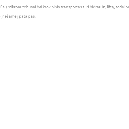
ūsų mikroautobusai bei krovininis transportas turi hidraulinį liftą, todėl 
o įnešame į patalpas.