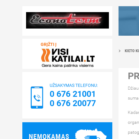
GRĮŽTI Į
KIETO K
P
UŽSAKYMAS TELEFONU:
Džiau
0 676 21001
suma 
0 676 20077
Kadan
organ
patog