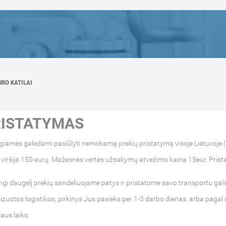
URO KATILAI
RISTATYMAS
giamės galėdami pasiūlyti nemokamą prekių pristatymą visoje Lietuvoje (
viršija 150 eurų. Mažesnės vertės užsakymų atvežimo kaina 15eur. Prista
gi daugelį prekių sandėliuojame patys ir pristatome savo transportu gali
izuotos logistikos, pirkinys Jus pasieks per 1-3 darbo dienas, arba pagal
aus laiko.