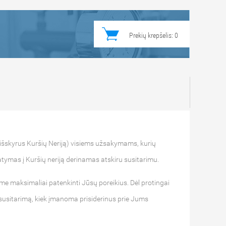
Prekių krepšelis:
0
išskyrus Kuršių Neriją) visiems užsakymams, kurių
tymas į Kuršių neriją derinamas atskiru susitarimu.
me maksimaliai patenkinti Jūsų poreikius. Dėl protingai
 susitarimą, kiek įmanoma prisiderinus prie Jums