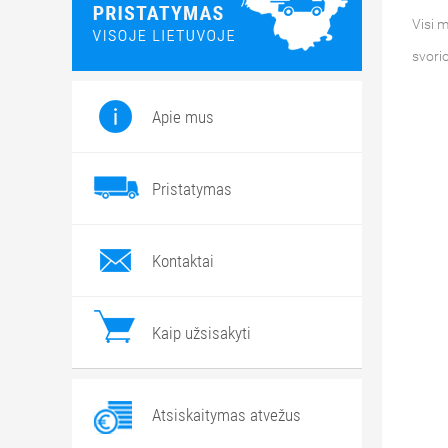
Visi m
svori
Apie mus
Pristatymas
Kontaktai
Kaip užsisakyti
Atsiskaitymas atvežus