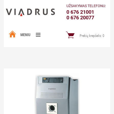
UŽSAKYMAS TELEFONU:
0 676 21001
0 676 20077
MENIU
Prekių krepšelis:
0