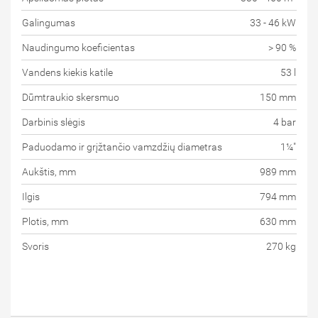
Galingumas
33 - 46 kW
Naudingumo koeficientas
> 90 %
Vandens kiekis katile
53 l
Dūmtraukio skersmuo
150 mm
Darbinis slėgis
4 bar
Paduodamo ir grįžtančio vamzdžių diametras
1¼"
Aukštis, mm
989 mm
Ilgis
794 mm
Plotis, mm
630 mm
Svoris
270 kg