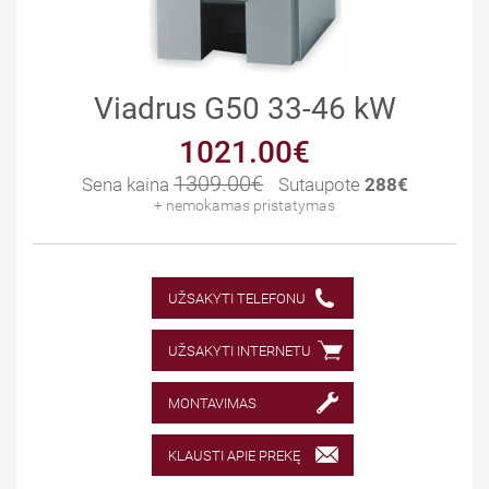
Viadrus G50 33-46 kW
1021.00€
1309.00€
Sena kaina
Sutaupote
288€
+ nemokamas pristatymas
UŽSAKYTI TELEFONU
UŽSAKYTI INTERNETU
MONTAVIMAS
KLAUSTI APIE PREKĘ