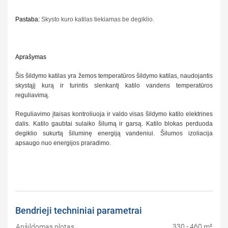
Pastaba:
Skysto kuro katilas tiekiamas be degiklio.
Aprašymas
Šis šildymo katilas yra žemos temperatūros šildymo katilas, naudojantis
skystąjį kurą ir turintis slenkantį katilo vandens temperatūros
reguliavimą.
Reguliavimo įtaisas kontroliuoja ir valdo visas šildymo katilo elektrines
dalis. Katilo gaubtai sulaiko šilumą ir garsą. Katilo blokas perduoda
degiklio sukurtą šiluminę energiją vandeniui. Šilumos izoliacija
apsaugo nuo energijos praradimo.
Bendrieji techniniai parametrai
Apšildomas plotas
330 - 460 m²