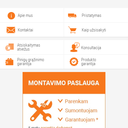
Apie mus
Pristatymas
Kontaktai
Kaip užsisakyti
Atsiskaitymas
Konsultacija
atvežus
Pinigų grąžinimo
Produkto
garantija
garantija