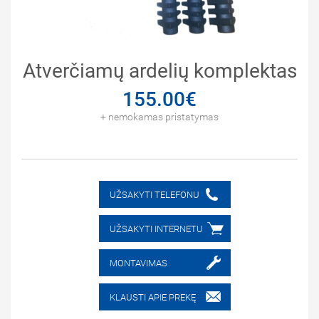
Atverčiamų ardelių komplektas
155.00€
+ nemokamas pristatymas
UŽSAKYTI TELEFONU
UŽSAKYTI INTERNETU
MONTAVIMAS
KLAUSTI APIE PREKĘ