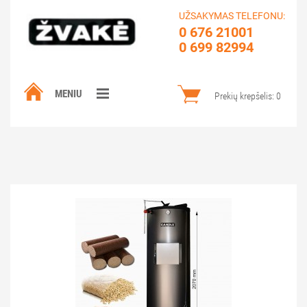
UŽSAKYMAS TELEFONU:
0 676 21001
0 699 82994
MENIU
Prekių krepšelis:
0