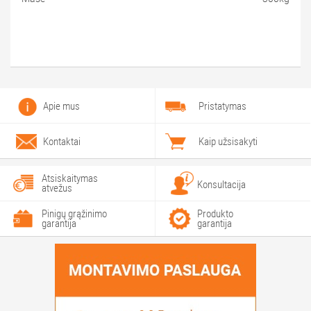
Apie mus
Pristatymas
Kontaktai
Kaip užsisakyti
Atsiskaitymas
Konsultacija
atvežus
Pinigų grąžinimo
Produkto
garantija
garantija