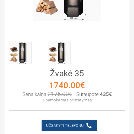
Žvakė 35
1740.00€
2175.00€
Sena kaina
Sutaupote
435€
+ nemokamas pristatymas
UŽSAKYTI TELEFONU