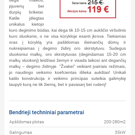
dega malkos,
pjuvenų bei
durpių briketai.
Katile įdiegtas
unikalus kietojo
kuro deginimo būdas, kai dega tik 10-15 cm aukščio viršutinis
kuro sluoksnis, o ne visa kūrykloje esanti įkrova. Tiekiamas
oras į kūryklą yra pašildomas išeinančių dūmų ir
nukreipiamas į degimo židinį oro skirstytuvu. Sudegus
sluoksniui malkų, oro skirstytuvas (degindamas 15-20 cm
malkų sluoksnį) leidžiasi žemyn ir visada laikosi ant degančių
malkų – degimo židinyje. "Žvakei" veikiant įvairiais režimais,
jo naudingo veiksmo koefcientas išlieka aukštas! Unikali
katilo konstrukcija ir veikimo principas suteikia galimybę
taupyti kurą ne tik žiemą, bet ir pavasarį bei rudenį!
Bendrieji techniniai parametrai
Apšildomas plotas
200-280m2
Galingumas
35kW