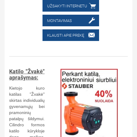
UŽSAKYTI INTERNETU
MONTAVIMAS
KLAUSTI APIE PREKĘ
Katilo "Žvakė"
aprašymas:
Kietojo kuro
katilas "Žvakė"
skirtas individualių
gyvenamųjų bei
pramoninių
patalpų šildymui.
Cilindro formos
katilo kūrykloje