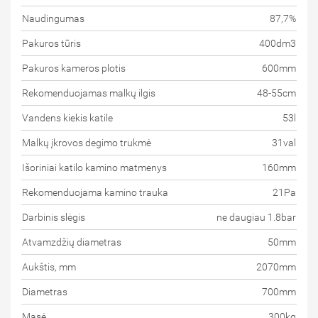
Naudingumas
87,7%
Pakuros tūris
400dm3
Pakuros kameros plotis
600mm
Rekomenduojamas malkų ilgis
48-55cm
Vandens kiekis katile
53l
Malkų įkrovos degimo trukmė
31val
Išoriniai katilo kamino matmenys
160mm
Rekomenduojama kamino trauka
21Pa
Darbinis slėgis
ne daugiau 1.8bar
Atvamzdžių diametras
50mm
Aukštis, mm
2070mm
Diametras
700mm
Masė
300kg