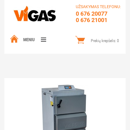
UŽSAKYMAS TELEFONU:
0 676 20077
0 676 21001
MENIU
Prekių krepšelis:
0