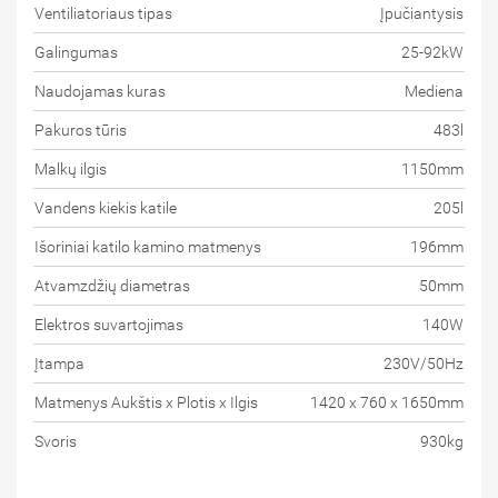
Ventiliatoriaus tipas
Įpučiantysis
Galingumas
25-92kW
Naudojamas kuras
Mediena
Pakuros tūris
483l
Malkų ilgis
1150mm
Vandens kiekis katile
205l
Išoriniai katilo kamino matmenys
196mm
Atvamzdžių diametras
50mm
Elektros suvartojimas
140W
Įtampa
230V/50Hz
Matmenys Aukštis x Plotis x Ilgis
1420 x 760 x 1650mm
Svoris
930kg