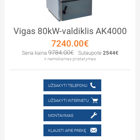
Vigas 80kW-valdiklis AK4000
7240.00€
9784.00€
Sena kaina
Sutaupote
2544€
+ nemokamas pristatymas
UŽSAKYTI TELEFONU
UŽSAKYTI INTERNETU
MONTAVIMAS
KLAUSTI APIE PREKĘ