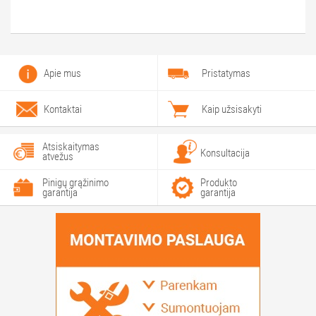
Apie mus
Pristatymas
Kontaktai
Kaip užsisakyti
Atsiskaitymas
Konsultacija
atvežus
Pinigų grąžinimo
Produkto
garantija
garantija