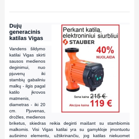
Dujų
generacinis
katilas Vigas
Vandens šildymo
katilai Vigas skirti
sausos medienos
deginimui, nuo
pjuvenų iki
stambių gabaliniu
malkų - ilgis pagal
katilo įkrovos
matmenis,
diametras - iki 20
cm. Pjuvenas,
drožles, medienos
briketus, skiedras reikia deginti maišant su stambiomis
malkomis. Visi Vigas katilai yra su gamykloje įmontuotu
aušinimo elementu, užtikrinančiu, jog katilas niekuomet