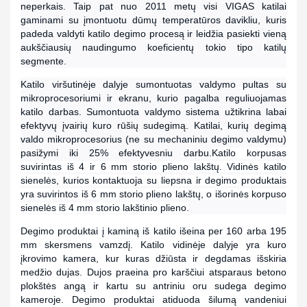
neperkais. Taip pat nuo 2011 metų visi VIGAS katilai
gaminami su įmontuotu dūmų temperatūros davikliu, kuris
padeda valdyti katilo degimo procesą ir leidžia pasiekti vieną
aukščiausių naudingumo koeficientų tokio tipo katilų
segmente.
Katilo viršutinėje dalyje sumontuotas valdymo pultas su
mikroprocesoriumi ir ekranu, kurio pagalba reguliuojamas
katilo darbas. Sumontuota valdymo sistema užtikrina labai
efektyvų įvairių kuro rūšių sudegimą. Katilai, kurių degimą
valdo mikroprocesorius (ne su mechaniniu degimo valdymu)
pasižymi iki 25% efektyvesniu darbu.
Katilo korpusas
suvirintas iš 4 ir 6 mm storio plieno lakštų. Vidinės katilo
sienelės, kurios kontaktuoja su liepsna ir degimo produktais
yra suvirintos iš 6 mm storio plieno lakštų, o išorinės korpuso
sienelės iš 4 mm storio lakštinio plieno.
Degimo produktai į kaminą iš katilo išeina per 160 arba 195
mm skersmens vamzdį. Katilo vidinėje dalyje yra kuro
įkrovimo kamera, kur kuras džiūsta ir degdamas išskiria
medžio dujas. Dujos praeina pro karščiui atsparaus betono
plokštės angą ir kartu su antriniu oru sudega degimo
kameroje. Degimo produktai atiduoda šilumą vandeniui