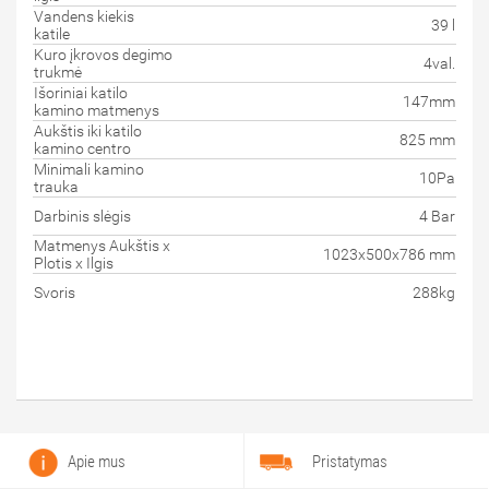
Vandens kiekis
39 l
katile
Kuro įkrovos degimo
4val.
trukmė
Išoriniai katilo
147mm
kamino matmenys
Aukštis iki katilo
825 mm
kamino centro
Minimali kamino
10Pa
trauka
Darbinis slėgis
4 Bar
Matmenys Aukštis x
1023x500x786 mm
Plotis x Ilgis
Svoris
288kg
Apie mus
Pristatymas