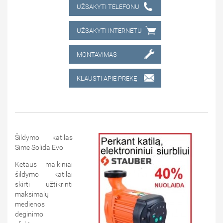
UŽSAKYTI TELEFONU
UŽSAKYTI INTERNETU
MONTAVIMAS
KLAUSTI APIE PREKĘ
Šildymo katilas
Sime Solida Evo
Ketaus malkiniai
šildymo katilai
skirti užtikrinti
maksimalų
medienos
deginimo