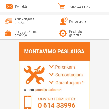
Kontaktai
Kaip užsisakyti
Atsiskaitymas
Konsultacija
atvežus
Pinigų grąžinimo
Produkto
garantija
garantija