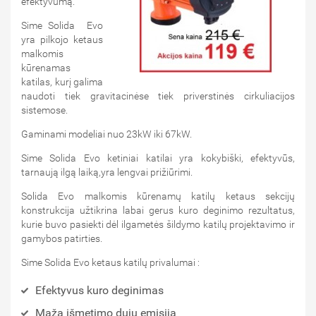
efektyvumą.
Sime Solida Evo
yra pilkojo ketaus
malkomis
kūrenamas
katilas, kurį galima
naudoti tiek gravitacinėse tiek priverstinės cirkuliacijos
sistemose.
Gaminami modeliai nuo 23kW iki 67kW.
Sime Solida Evo ketiniai katilai yra kokybiški, efektyvūs,
tarnaują ilgą laiką,yra lengvai prižiūrimi.
Solida Evo malkomis kūrenamų katilų ketaus sekcijų
konstrukcija užtikrina labai gerus kuro deginimo rezultatus,
kurie buvo pasiekti dėl ilgametės šildymo katilų projektavimo ir
gamybos patirties.
Sime Solida Evo ketaus katilų privalumai :
Efektyvus kuro deginimas
Maža išmetimo dujų emisija