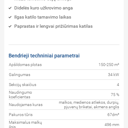
Didelės kuro užkrovimo anga
Ilgas katilo tarnavimo laikas
Paprastas ir lengvai prižiūrimas katilas
Bendrieji techniniai parametrai
Apšildomas plotas
150-250 m²
Galingumas
34 kW
Sekcijų skaičius
4
Naudingumo
75 %
koeficientas
malkos, medienos atliekos, durpių,
Naudojamas kuras
pjuvenų briketai, akmens anglis
Pakuros tūris
67dm³
Maksimalus malkų
496 mm
ilgis