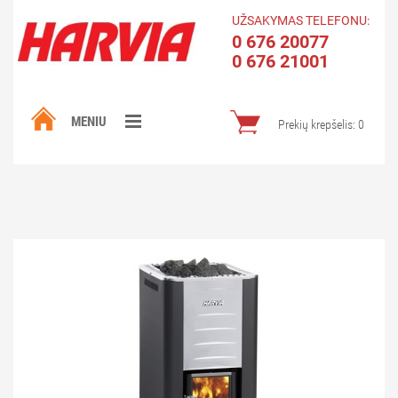
UŽSAKYMAS TELEFONU:
0 676 20077
0 676 21001
MENIU
Prekių krepšelis:
0