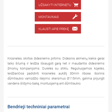
UŽSAKYTI INTERNETU
MONTAVIMAS
KLAUSTI APIE PREKĘ
Krosnelės, skirtos didesnėms pirtims. Didesnis akmenų kiekis gerai
laiko šilumą ir leidžia išsaugoti garą net ir maudantis didesnėms
žmonių kompanijoms. Durelės su stiklu. Reguliuojamos kojelės,
leidžiančios padidinti krosnelės aukštį 30mm ribose. Išorinis
dūmtraukio vamzdžio išėjimo skersmuo Ø115mm, galima prijungti
vandens šildymo baką, montuojamą ant dūmtraukio.
Bendrieji techniniai parametrai