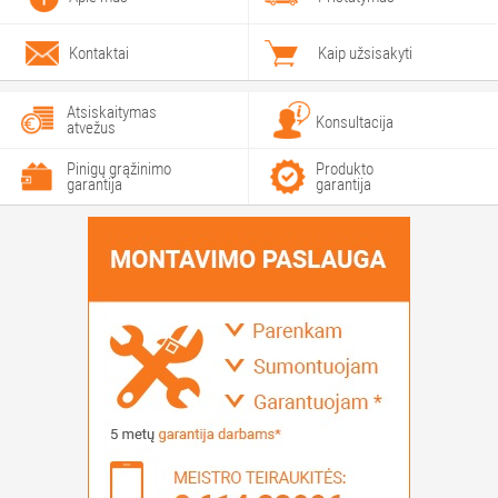
Kontaktai
Kaip užsisakyti
Atsiskaitymas
Konsultacija
atvežus
Pinigų grąžinimo
Produkto
garantija
garantija