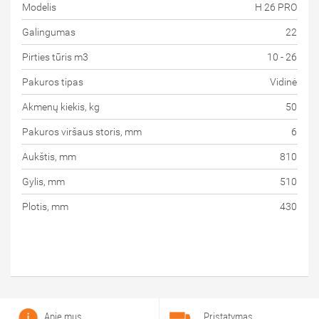
Modelis
H 26 PRO
Galingumas
22
Pirties tūris m3
10 - 26
Pakuros tipas
Vidinė
Akmenų kiekis, kg
50
Pakuros viršaus storis, mm
6
Aukštis, mm
810
Gylis, mm
510
Plotis, mm
430
Apie mus
Pristatymas