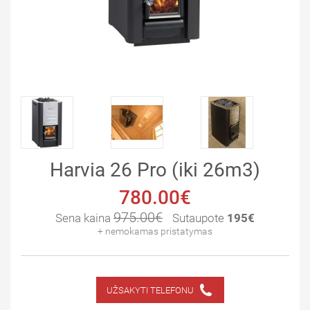
Harvia 26 Pro (iki 26m3)
780.00€
975.00€
Sena kaina
Sutaupote
195€
+ nemokamas pristatymas
UŽSAKYTI TELEFONU