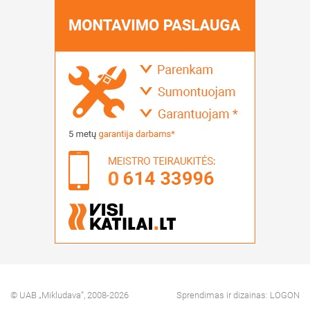
© UAB „Mikludava“, 2008-2026
Sprendimas ir dizainas:
LOGON