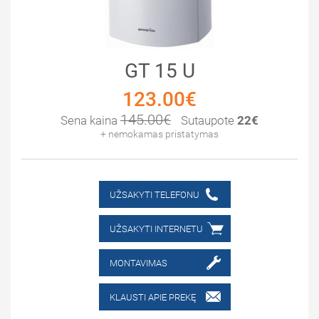
GT 15 U
123.00€
145.00€
Sena kaina
Sutaupote
22€
+ nemokamas pristatymas
UŽSAKYTI TELEFONU
UŽSAKYTI INTERNETU
MONTAVIMAS
KLAUSTI APIE PREKĘ