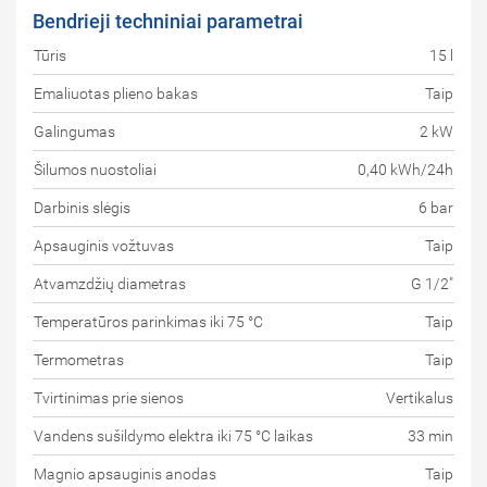
Bendrieji techniniai parametrai
Tūris
15 l
Emaliuotas plieno bakas
Taip
Galingumas
2 kW
Šilumos nuostoliai
0,40 kWh/24h
Darbinis slėgis
6 bar
Apsauginis vožtuvas
Taip
Atvamzdžių diametras
G 1/2"
Temperatūros parinkimas iki 75 °C
Taip
Termometras
Taip
Tvirtinimas prie sienos
Vertikalus
Vandens sušildymo elektra iki 75 °C laikas
33 min
Magnio apsauginis anodas
Taip