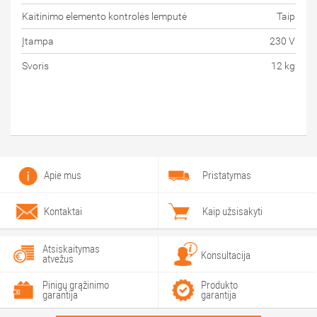
Kaitinimo elemento kontrolės lemputė
Taip
Įtampa
230 V
Svoris
12 kg
Apie mus
Pristatymas
Kontaktai
Kaip užsisakyti
Atsiskaitymas
Konsultacija
atvežus
Pinigų grąžinimo
Produkto
garantija
garantija